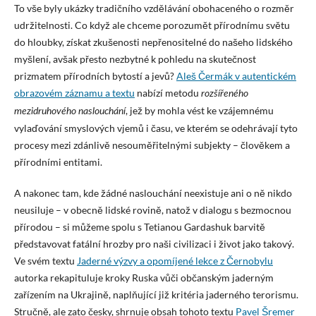
To vše byly ukázky tradičního vzdělávání obohaceného o rozměr
udržitelnosti. Co když ale chceme porozumět přírodnímu světu
do hloubky, získat zkušenosti nepřenositelné do našeho lidského
myšlení, avšak přesto nezbytné k pohledu na skutečnost
prizmatem přírodních bytostí a jevů?
Aleš Čermák v autentickém
obrazovém záznamu a textu
nabízí metodu
rozšířeného
, jež by mohla vést ke vzájemnému
mezidruhového
naslouchání
vylaďování smyslových vjemů i času, ve kterém se odehrávají tyto
procesy mezi zdánlivě nesouměřitelnými subjekty – člověkem a
přírodními entitami.
A nakonec tam, kde žádné naslouchání neexistuje ani o ně nikdo
neusiluje – v obecně lidské rovině, natož v dialogu s bezmocnou
přírodou – si můžeme spolu s Tetianou Gardashuk barvitě
představovat fatální hrozby pro naši civilizaci i život jako takový.
Ve svém textu
Jaderné výzvy a opomíjené lekce z Černobylu
autorka rekapituluje kroky Ruska vůči občanským jaderným
zařízením na Ukrajině, naplňující již kritéria jaderného terorismu.
Stručně, ale zato česky, shrnuje obsah tohoto textu
Pavel Šremer