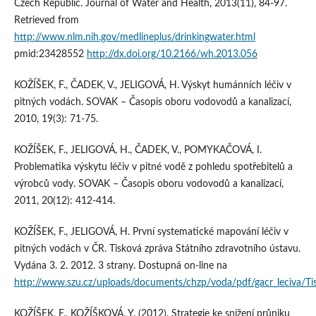
Czech Republic. Journal of Water and Health, 2013(11), 84-97.
Retrieved from
http://www.nlm.nih.gov/medlineplus/drinkingwater.html
pmid:23428552
http://dx.doi.org/10.2166/wh.2013.056
KOŽÍŠEK, F., ČADEK, V., JELIGOVÁ, H. Výskyt humánních léčiv v
pitných vodách. SOVAK – Časopis oboru vodovodů a kanalizací,
2010, 19(3): 71-75.
KOŽÍŠEK, F., JELIGOVÁ, H., ČADEK, V., POMYKAČOVÁ, I.
Problematika výskytu léčiv v pitné vodě z pohledu spotřebitelů a
výrobců vody. SOVAK – Časopis oboru vodovodů a kanalizací,
2011, 20(12): 412-414.
KOŽÍŠEK, F., JELIGOVÁ, H. První systematické mapování léčiv v
pitných vodách v ČR. Tisková zpráva Státního zdravotního ústavu.
Vydána 3. 2. 2012. 3 strany. Dostupná on-line na
http://www.szu.cz/uploads/documents/chzp/voda/pdf/gacr_leciva/Ti
KOŽÍŠEK, F., KOŽÍŠKOVÁ, Y. (2012). Strategie ke snížení průniku