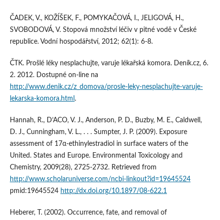
ČADEK, V., KOŽÍŠEK, F., POMYKAČOVÁ, I., JELIGOVÁ, H.,
SVOBODOVÁ, V. Stopová množství léčiv v pitné vodě v České
republice. Vodní hospodářství, 2012; 62(1): 6-8.
ČTK. Prošlé léky nesplachujte, varuje lékařská komora. Deník.cz, 6.
2. 2012. Dostupné on-line na
http://www.denik.cz/z_domova/prosle-leky-nesplachujte-varuje-
lekarska-komora.html
.
Hannah, R., D’ACO, V. J., Anderson, P. D., Buzby, M. E., Caldwell,
D. J., Cunningham, V. L., . . . Sumpter, J. P. (2009). Exposure
assessment of 17α-ethinylestradiol in surface waters of the
United. States and Europe. Environmental Toxicology and
Chemistry, 2009(28), 2725-2732. Retrieved from
http://www.scholaruniverse.com/ncbi-linkout?id=19645524
pmid:19645524
http://dx.doi.org/10.1897/08-622.1
Heberer, T. (2002). Occurrence, fate, and removal of