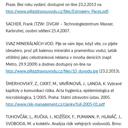
Praze. Bez roku vydání; dostupné on-line 23.2.2013 na
http://www.pijtezdravouvodu.cz/files/Estrogeny_Paces.pdf
.
SACHER, Frank (TZW: DVGW – Technologiezentrum Wasser,
Karlsruhe), osobní sdělení 25.4.2007.
SVAZ MINERÁLNÍCH VOD. Pije se vám lépe, když víte, co pijete
(desatero, proč pít balenou minerální a pramenitou vodu). Leták
otištěný jako celostránková reklama v mnoha denících (např.
Metro, 29.9.2009) a dodnes dostupný on-line na
http://www.pijtezdravouvodu.cz/files/10_duvodu.jpg
(23.2.2013).
ŠMERHOVSKÝ, Z., CIKRT, M., VAVŘINOVÁ, J., LANDA, K. Vybrané
kapitoly o komunikaci rizika. Acta hygienica, epidemiologica et
microbiologica, 1/2005. Praha: Státní zdravotní ústav, 2005.
http://www.risk-management.cz/clanky/full-2005-01.pdf
TUHOVČÁK, L., RUČKA, J., KOŽÍŠEK, F., PUMANN, P., HLAVÁČ, J.,
SVOBODA, M. a kolektiv. Analýza rizik veřejných vodovodů. Brno: