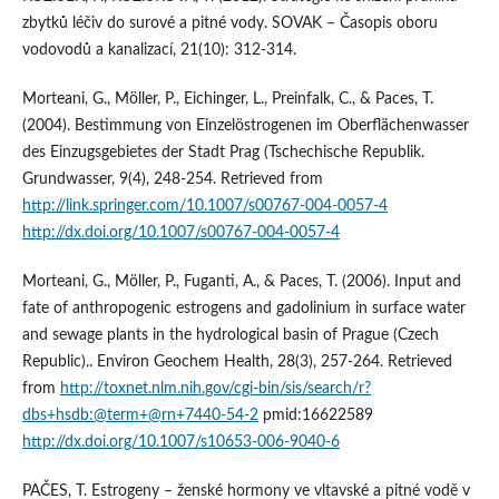
zbytků léčiv do surové a pitné vody. SOVAK – Časopis oboru
vodovodů a kanalizací, 21(10): 312-314.
Morteani, G., Möller, P., Eichinger, L., Preinfalk, C., & Paces, T.
(2004). Bestimmung von Einzelöstrogenen im Oberflächenwasser
des Einzugsgebietes der Stadt Prag (Tschechische Republik.
Grundwasser, 9(4), 248-254. Retrieved from
http://link.springer.com/10.1007/s00767-004-0057-4
http://dx.doi.org/10.1007/s00767-004-0057-4
Morteani, G., Möller, P., Fuganti, A., & Paces, T. (2006). Input and
fate of anthropogenic estrogens and gadolinium in surface water
and sewage plants in the hydrological basin of Prague (Czech
Republic).. Environ Geochem Health, 28(3), 257-264. Retrieved
from
http://toxnet.nlm.nih.gov/cgi-bin/sis/search/r?
dbs+hsdb:@term+@rn+7440-54-2
pmid:16622589
http://dx.doi.org/10.1007/s10653-006-9040-6
PAČES, T. Estrogeny – ženské hormony ve vltavské a pitné vodě v