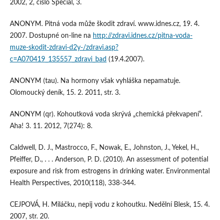
2002, 2, číslo Speciál, 3.
ANONYM. Pitná voda může škodit zdraví. www.idnes.cz, 19. 4.
2007. Dostupné on-line na
http://zdravi.idnes.cz/pitna-voda-
muze-skodit-zdravi-d2y-/zdravi.asp?
c=A070419_135557_zdravi_bad
(19.4.2007).
ANONYM (tau). Na hormony však vyhláška nepamatuje.
Olomoucký deník, 15. 2. 2011, str. 3.
ANONYM (qr). Kohoutková voda skrývá „chemická překvapení“.
Aha! 3. 11. 2012, 7(274): 8.
Caldwell, D. J., Mastrocco, F., Nowak, E., Johnston, J., Yekel, H.,
Pfeiffer, D., . . . Anderson, P. D. (2010). An assessment of potential
exposure and risk from estrogens in drinking water. Environmental
Health Perspectives, 2010(118), 338-344.
CEJPOVÁ, H. Miláčku, nepij vodu z kohoutku. Nedělní Blesk, 15. 4.
2007, str. 20.