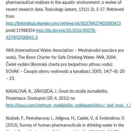
pharmaceutical residues in the aquatic environment: a review of
recent research data. Toxicology Letters, 131(1-2), 5-17. Retrieved
from
http://linkinghub.elsevier.com/retrieve/pii/S0378427402000413
pmid:11988354
http://dx.doi.org/10.1016/S0378-
4274(02)00041-3
IWA (International Water Association – Mezinárodní asociace pro
vodu). The Bonn Charter for Safe Drinking Water. IWA, 2004.
České vydání (Bonnská charta pro bezpečnou pitnou vodu):
SOVAK – Časopis oboru vodovodů a kanalizací, 2005, 14(7–8): 20
– 23.
KASALOVÁ, R., ZÁVOZDA, J. Úvod do studia žurnalistiky.
Prezentace. Dostupné (20. 4. 2012) na
http://issuu.com/centrum_medialniho_vzdelavani/docs/_vod_moa__r._k
Kozisek, F., Pomykacova, I., Jeligova, H., Cadek, V., & Svobodova, V.
(2013). Survey of human pharmaceuticals in drinking water in the