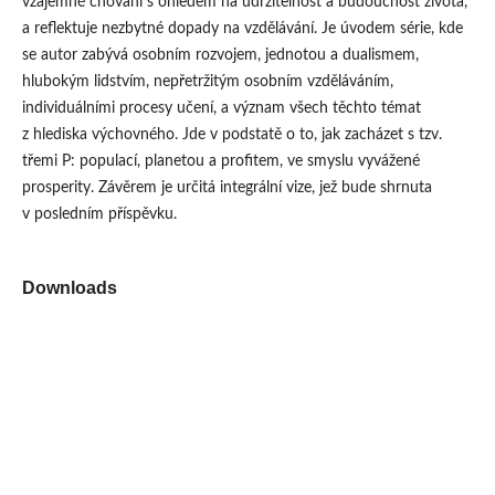
vzájemné chování s ohledem na udržitelnost a budoucnost života,
a reflektuje nezbytné dopady na vzdělávání. Je úvodem série, kde
se autor zabývá osobním rozvojem, jednotou a dualismem,
hlubokým lidstvím, nepřetržitým osobním vzděláváním,
individuálními procesy učení, a význam všech těchto témat
z hlediska výchovného. Jde v podstatě o to, jak zacházet s tzv.
třemi P: populací, planetou a profitem, ve smyslu vyvážené
prosperity. Závěrem je určitá integrální vize, jež bude shrnuta
v posledním příspěvku.
Downloads