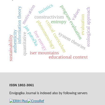
turistics
motivation
program evaluation
information theory
ecological approach
values
evaluation
constructivism
critical curriculum
entropy
phenomenology
jan patočka
authenticity
free energy
system theories
quantitative
sustainability
iser mountains
educational context
ISSN 1802-3061
Envigogika Journal is indexed also by following servers