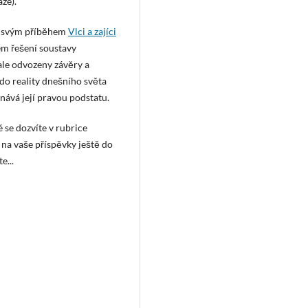
ze).
 se svým příběhem
Vlci a zajíci
ném řešení soustavy
 ale odvozeny závěry a
do reality dnešního světa
znává její pravou podstatu.
se dozvíte v rubrice
e na vaše příspěvky ještě do
e...