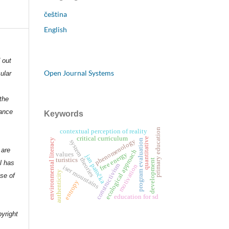
čeština
English
d out
Open Journal Systems
ular
the
dance
Keywords
primary education
contextual perception of reality
critical curriculum
quantitative
environmental literacy
phenomenology
program evaluation
system theories
 are
ecological approach
free energy
values
jan patočka
turistics
development
l has
constructivism
motivation
iser mountains
authenticity
nse of
entropy
education for sd
e
pyright