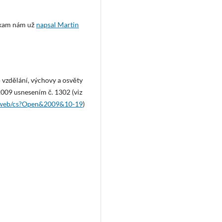
, kam nám už
napsal Martin
vzdělání, výchovy a osvěty
2009 usnesením č. 1302 (viz
nsf/web/cs?Open&2009&10-19
)