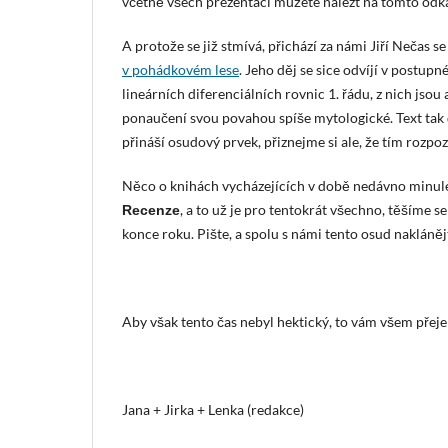
včetně všech prezentací můžete nalézt na tomto odka
A protože se již stmívá, přichází za námi Jiří Nečas
v pohádkovém lese
. Jeho děj se sice odvíjí v postup
lineárních diferenciálních rovnic 1. řádu, z nich jsou
ponaučení svou povahou spíše mytologické. Text tak 
přináší osudový prvek, přiznejme si ale, že tím rozpo
Něco o knihách vycházejících v době nedávno minulé 
, a to už je pro tentokrát všechno, těšíme s
Recenze
konce roku. Pište, a spolu s námi tento osud naklánějt
Aby však tento čas nebyl hektický, to vám všem přeje
Jana + Jirka + Lenka (redakce)