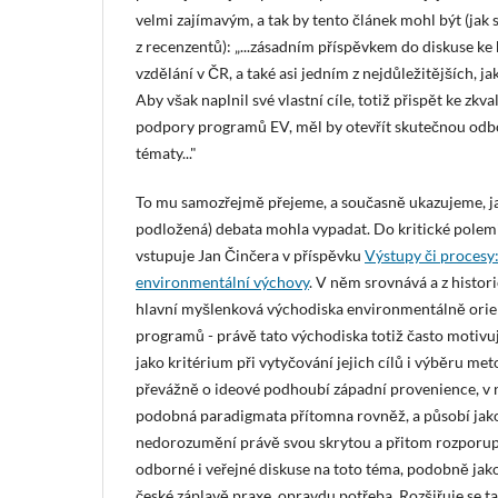
velmi zajímavým, a tak by tento článek mohl být (jak s
z recenzentů): „...zásadním příspěvkem do diskuse ke
vzdělání v ČR, a také asi jedním z nejdůležitějších, ja
Aby však naplnil své vlastní cíle, totiž přispět ke zkv
podpory programů EV, měl by otevřít skutečnou odb
tématy..."
To mu samozřejmě přejeme, a současně ukazujeme, j
podložená) debata mohla vypadat. Do kritické polemik
vstupuje Jan Činčera v příspěvku
Výstupy či procesy:
environmentální výchovy
. V něm srovnává a z histor
hlavní myšlenková východiska environmentálně ori
programů - právě tato východiska totiž často motivují
jako kritérium při vytyčování jejich cílů i výběru met
převážně o ideové podhoubí západní provenience, v 
podobná paradigmata přítomna rovněž, a působí jako
nedorozumění právě svou skrytou a přitom rozporup
odborné i veřejné diskuse na toto téma, podobně jako 
české záplavě praxe, opravdu potřeba. Rozšiřuje se ta