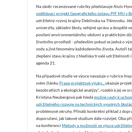
Na závěr recenzované rubriky představuje Alois Hyn
vzdělávací projekt Geografického ústavu PřF MU v B
udržitelný rozvoj krajiny Deblínska na Tišnovsku. Jde
univerzity, základní školy, veřejné správy a dospělé v
posílení environmentálního vědomí a praktickým důs
životního prostředí - především pokud se jedná o vý
vody a jiné fenomény každodenního života. Autoři ta
zlepšení stavu krajiny z hlediska trvalé udržitelnosti 
agenda 21.
Na případové studie ve výuce navazuje v rubrice Ins
svém článku
Praxe projektové výuky...
ukazuje proje
bezobratlých a ekologické analýzy", rozebírá jej ve 
Kristýna Neubergová pak hledá
možné cesty k uchop
udržitelného rozvoje na technických vysokých školá
problémové okruhy. Přináší konkrétní příklad z dopr
doporučení, jak takové studium dále rozvíjet. Oba p
na konferenci
Metody a možnosti ve výuce udržiteln