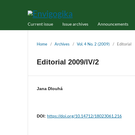
Current issue
Issue archives
Announcements
Home
/
Archives
/
Vol. 4 No. 2 (2009)
/
Editorial
Editorial 2009/IV/2
Jana Dlouhá
https://doi.org/10.14712/18023061.216
DOI: