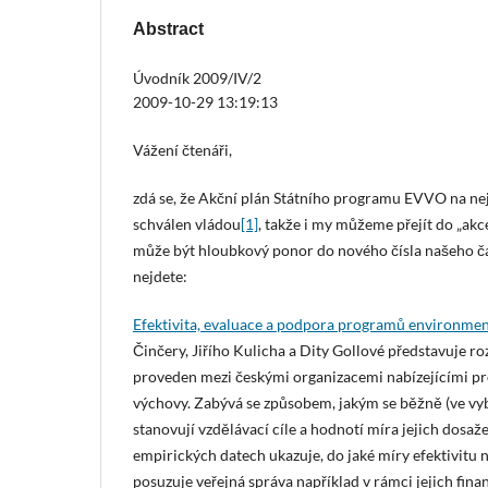
Abstract
Úvodník 2009/IV/2
2009-10-29 13:19:13
Vážení čtenáři,
zdá se, že Akční plán Státního programu EVVO na nejb
schválen vládou
[1]
, takže i my můžeme přejít do „akc
může být hloubkový ponor do nového čísla našeho č
nejdete:
Efektivita, evaluace a podpora programů environme
Činčery, Jiřího Kulicha a Dity Gollové představuje ro
proveden mezi českými organizacemi nabízejícími p
výchovy. Zabývá se způsobem, jakým se běžně (ve v
stanovují vzdělávací cíle a hodnotí míra jejich dosaž
empirických datech ukazuje, do jaké míry efektivit
posuzuje veřejná správa například v rámci jejich fin