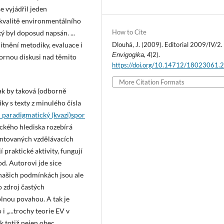
e vyjádřil jeden
 kvalitě environmentálního
How to Cite
ký byl doposud napsán. ...
alitnění metodiky, evaluace i
Dlouhá, J. (2009). Editorial 2009/IV/2.
,
(2).
Envigogika
4
ornou diskusi nad těmito
https://doi.org/10.14712/18023061.
More Citation Formats
ak by taková (odborně
y s texty z minulého čísla
 paradigmatický (kvazi)spor
ického hlediska rozebírá
entovaných vzdělávacích
 praktické aktivity, fungují
od. Autorovi jde sice
našich podmínkách jsou ale
 zdroj častých
lnou povahou. A tak je
i „...trochy teorie EV v
k totiž nejen obec