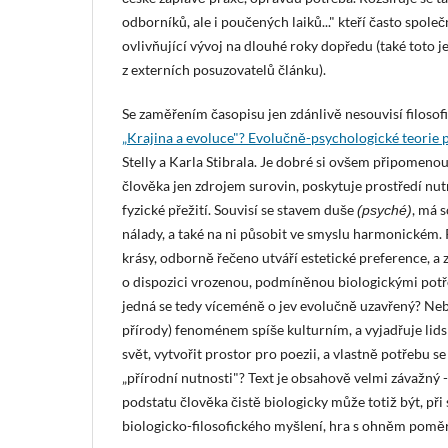
odborníků, ale i poučených laiků..." kteří často společ
ovlivňující vývoj na dlouhé roky dopředu (také toto 
z externích posuzovatelů článku).
Se zaměřením časopisu jen zdánlivě nesouvisí filosof
„Krajina a evoluce"? Evolučně-psychologické teorie 
Stelly a Karla Stibrala. Je dobré si ovšem připomenou
člověka jen zdrojem surovin, poskytuje prostředí nut
fyzické přežití. Souvisí se stavem duše
, má s
(psyché)
nálady, a také na ni působit ve smyslu harmonickém. P
krásy, odborně řečeno utváří estetické preference, a 
o dispozici vrozenou, podmíněnou biologickými potř
jedná se tedy víceméně o jev evolučně uzavřený? Nebo
přírody) fenoménem spíše kulturním, a vyjadřuje lids
svět, vytvořit prostor pro poezii, a vlastně potřebu se
„přírodní nutnosti"? Text je obsahově velmi závažný 
podstatu člověka čistě biologicky může totiž být, př
biologicko-filosofického myšlení, hra s ohněm pom