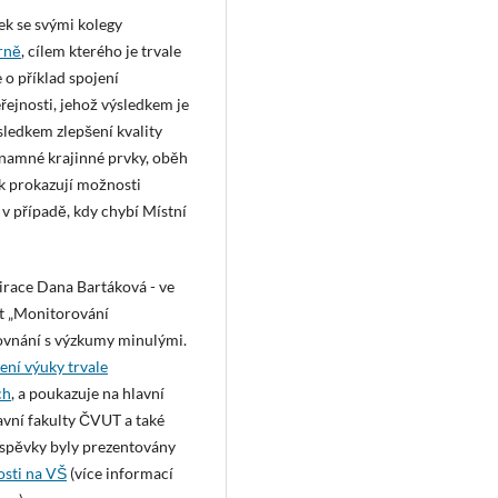
ek se svými kolegy
rně
, cílem kterého je trvale
 o příklad spojení
eřejnosti, jehož výsledkem je
ledkem zlepšení kvality
znamné krajinné prvky, oběh
k prokazují možnosti
i v případě, kdy chybí Místní
pirace Dana Bartáková - ve
kt „Monitorování
srovnání s výzkumy minulými.
ení výuky trvale
ch
, a poukazuje na hlavní
avní fakulty ČVUT a také
říspěvky byly prezentovány
osti na VŠ
(více informací