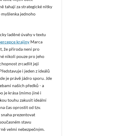
ně tahají za strategické nitky
je myšlenka jednoho
icky laděné úvahy v textu
percepce krajiny
Marca
t, že příroda není pro
né nikoli pouze pro jeho
chopnost zrcadlit její
ředstavuje i jeden z ideálů
zde je právě jádro sporu. Jde
ebami našich předků - a
 je krása (mimo jiné i
kou touhu zakusit ideální
 na čas oprostit od tzv.
- snaha prezentovat
i současném stavu
ěrně velmi nebezpečným.