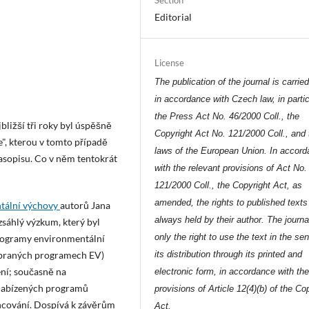
Editorial
License
The publication of the journal is carrie
in accordance with Czech law, in partic
the Press Act No. 46/2000 Coll., the
ližší tři roky byl úspěšně
Copyright Act No. 121/2000 Coll., and 
e", kterou v tomto případě
laws of the European Union. In accor
asopisu. Co v něm tentokrát
with the relevant provisions of Act No.
121/2000 Coll., the Copyright Act, as
amended, the rights to published texts
ntální výchovy
autorů Jana
always held by their author. The journa
zsáhlý výzkum, který byl
only the right to use the text in the se
rogramy environmentální
ybraných programech EV)
its distribution through its printed and
ení; současně na
electronic form, in accordance with th
u nabízených programů
provisions of Article 12(4)(b) of the Co
ancování. Dospívá k závěrům
Act.