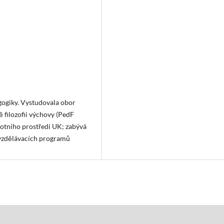
ogiky. Vystudovala obor
 filozofii výchovy (PedF
votního prostředí UK; zabývá
 vzdělávacích programů