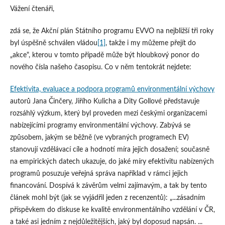
Vážení čtenáři,
zdá se, že Akční plán Státního programu EVVO na nejbližší tři roky
byl úspěšně schválen vládou
[1]
, takže i my můžeme přejít do
„akce", kterou v tomto případě může být hloubkový ponor do
nového čísla našeho časopisu. Co v něm tentokrát nejdete:
Efektivita, evaluace a podpora programů environmentální výchovy
autorů Jana Činčery, Jiřího Kulicha a Dity Gollové představuje
rozsáhlý výzkum, který byl proveden mezi českými organizacemi
nabízejícími programy environmentální výchovy. Zabývá se
způsobem, jakým se běžně (ve vybraných programech EV)
stanovují vzdělávací cíle a hodnotí míra jejich dosažení; současně
na empirických datech ukazuje, do jaké míry efektivitu nabízených
programů posuzuje veřejná správa například v rámci jejich
financování. Dospívá k závěrům velmi zajímavým, a tak by tento
článek mohl být (jak se vyjádřil jeden z recenzentů): „...zásadním
příspěvkem do diskuse ke kvalitě environmentálního vzdělání v ČR,
a také asi jedním z nejdůležitějších, jaký byl doposud napsán. ...