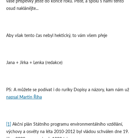
vaše příspěvky ještě do konce roku. Pište, a spolu s námi tento
osud naklánějte...
Aby však tento čas nebyl hektický, to vám všem přeje
Jana + Jirka + Lenka (redakce)
PS: A můžete se podívat i do ruriky Dopisy a názory, kam nám už
napsal Martin Říha
[1]
Akční plán Státního programu environmentálního vzdělání,
výchovy a osvěty na léta 2010-2012 byl vládou schválen dne 19.