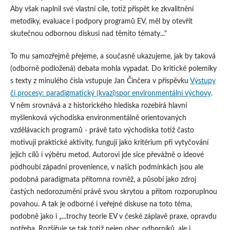
Aby však naplnil své vlastní cíle, totiž přispět ke zkvalitnění
metodiky, evaluace i podpory programů EV, měl by otevřít
skutečnou odbornou diskusi nad těmito tématy..."
To mu samozřejmě přejeme, a současně ukazujeme, jak by taková
(odborně podložená) debata mohla vypadat. Do kritické polemiky
s texty z minulého čísla vstupuje Jan Činčera v příspěvku
Výstupy
či procesy: paradigmatický (kvazi)spor environmentální výchovy
.
V něm srovnává a z historického hlediska rozebírá hlavní
myšlenková východiska environmentálně orientovaných
vzdělávacích programů - právě tato východiska totiž často
motivují praktické aktivity, fungují jako kritérium při vytyčování
jejich cílů i výběru metod. Autorovi jde sice převážně o ideové
podhoubí západní provenience, v našich podmínkách jsou ale
podobná paradigmata přítomna rovněž, a působí jako zdroj
častých nedorozumění právě svou skrytou a přitom rozporuplnou
povahou. A tak je odborné i veřejné diskuse na toto téma,
podobně jako i „...trochy teorie EV v české záplavě praxe, opravdu
potřeba. Rozšiřuje se tak totiž nejen obec odborníků, ale i