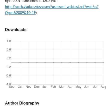
října 2009 usnesením č. 1302 (viz
http://racek.vlada.cz/usneseni/usneseni_webtest.nsf/web/cs?
Open&2009&10-19
)
Downloads
Author Biography