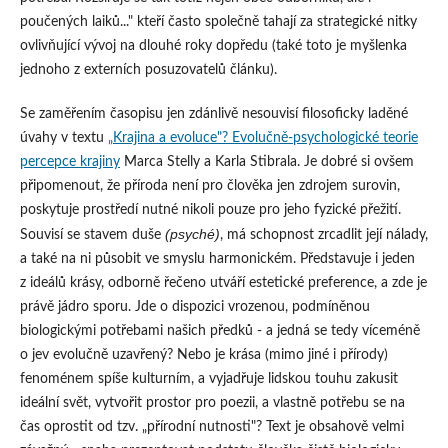
poučených laiků..." kteří často společně tahají za strategické nitky
ovlivňující vývoj na dlouhé roky dopředu (také toto je myšlenka
jednoho z externích posuzovatelů článku).
Se zaměřením časopisu jen zdánlivě nesouvisí filosoficky laděné
úvahy v textu
„Krajina a evoluce"? Evolučně-psychologické teorie
percepce krajiny
Marca Stelly a Karla Stibrala. Je dobré si ovšem
připomenout, že příroda není pro člověka jen zdrojem surovin,
poskytuje prostředí nutné nikoli pouze pro jeho fyzické přežití.
(psyché)
Souvisí se stavem duše
, má schopnost zrcadlit její nálady,
a také na ni působit ve smyslu harmonickém. Představuje i jeden
z ideálů krásy, odborně řečeno utváří estetické preference, a zde je
právě jádro sporu. Jde o dispozici vrozenou, podmíněnou
biologickými potřebami našich předků - a jedná se tedy víceméně
o jev evolučně uzavřený? Nebo je krása (mimo jiné i přírody)
fenoménem spíše kulturním, a vyjadřuje lidskou touhu zakusit
ideální svět, vytvořit prostor pro poezii, a vlastně potřebu se na
čas oprostit od tzv. „přírodní nutnosti"? Text je obsahově velmi