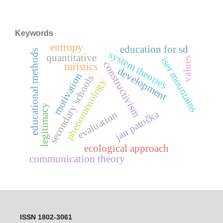
Keywords
entropy
education for sd
educational methods
system theories
quantitative
iser mountains
values
constructivism
turistics
development
motivation
secondary schools
phenomenology
legitimacy
jan patočka
evaluation
ecological approach
communication theory
ISSN 1802-3061