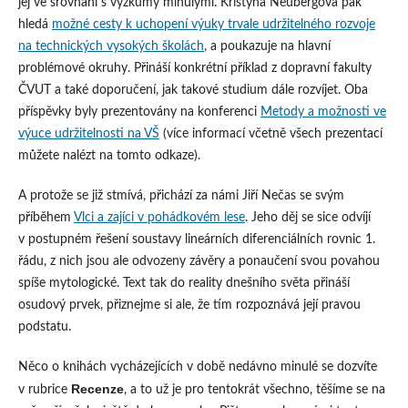
jej ve srovnání s výzkumy minulými. Kristýna Neubergová pak
hledá
možné cesty k uchopení výuky trvale udržitelného rozvoje
na technických vysokých školách
, a poukazuje na hlavní
problémové okruhy. Přináší konkrétní příklad z dopravní fakulty
ČVUT a také doporučení, jak takové studium dále rozvíjet. Oba
příspěvky byly prezentovány na konferenci
Metody a možnosti ve
výuce udržitelnosti na VŠ
(více informací včetně všech prezentací
můžete nalézt na tomto odkaze).
A protože se již stmívá, přichází za námi Jiří Nečas se svým
příběhem
Vlci a zajíci v pohádkovém lese
. Jeho děj se sice odvíjí
v postupném řešení soustavy lineárních diferenciálních rovnic 1.
řádu, z nich jsou ale odvozeny závěry a ponaučení svou povahou
spíše mytologické. Text tak do reality dnešního světa přináší
osudový prvek, přiznejme si ale, že tím rozpoznává její pravou
podstatu.
Něco o knihách vycházejících v době nedávno minulé se dozvíte
Recenze
v rubrice
, a to už je pro tentokrát všechno, těšíme se na