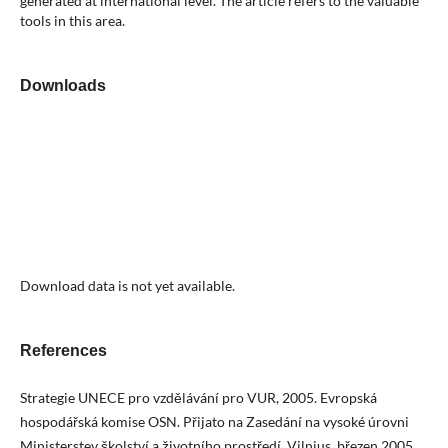
generated at international level. The article refers to the valuable
tools in this area.
Downloads
Download data is not yet available.
References
Strategie UNECE pro vzdělávání pro VUR, 2005. Evropská
hospodářská komise OSN. Přijato na Zasedání na vysoké úrovni
Ministerstev školství a životního prostředí, Vilnius, březen 2005.