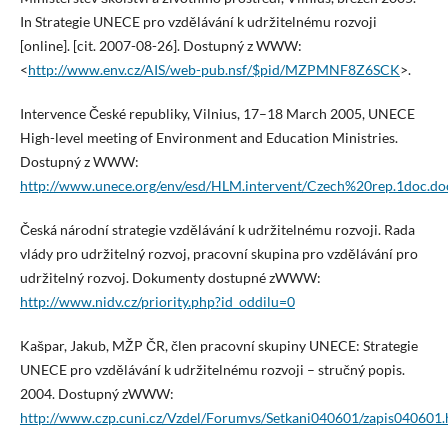
In Strategie UNECE pro vzdělávání k udržitelnému rozvoji
[online]. [cit. 2007-08-26]. Dostupný z WWW:
<
http://www.env.cz/AIS/web-pub.nsf/$pid/MZPMNF8Z6SCK
>.
Intervence České republiky, Vilnius, 17–18 March 2005, UNECE
High-level meeting of Environment and Education Ministries.
Dostupný z WWW:
http://www.unece.org/env/esd/HLM.intervent/Czech%20rep.1doc.do
Česká národní strategie vzdělávání k udržitelnému rozvoji. Rada
vlády pro udržitelný rozvoj, pracovní skupina pro vzdělávání pro
udržitelný rozvoj. Dokumenty dostupné zWWW:
http://www.nidv.cz/priority.php?id_oddilu=0
Kašpar, Jakub, MŽP ČR, člen pracovní skupiny UNECE: Strategie
UNECE pro vzdělávání k udržitelnému rozvoji – stručný popis.
2004. Dostupný zWWW:
http://www.czp.cuni.cz/Vzdel/Forumvs/Setkani040601/zapis040601