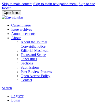
Skip to main content
Skip to main navigation menu
Skip to site
footer
Open Menu
Current issue
Issue archives
Announcements
About
About the Journal
Copyright notice
Editorial Masthead
Focus and Scope
Other rules
Sections
Submissions
Peer Review Process
Open Access Policy
Contact
Search
Register
Login