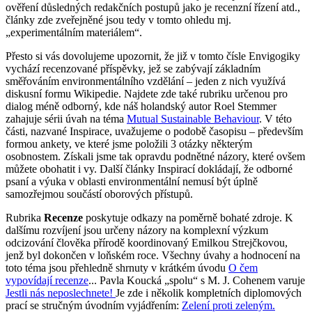
ověření důsledných redakčních postupů jako je recenzní řízení atd.,
články zde zveřejněné jsou tedy v tomto ohledu mj.
„experimentálním materiálem“.
Přesto si vás dovolujeme upozornit, že již v tomto čísle Envigogiky
vychází recenzované příspěvky, jež se zabývají základním
směřováním environmentálního vzdělání – jeden z nich využívá
diskusní formu Wikipedie. Najdete zde také rubriku určenou pro
dialog méně odborný, kde náš holandský autor Roel Stemmer
zahajuje sérii úvah na téma
Mutual Sustainable Behaviour
. V této
části, nazvané Inspirace, uvažujeme o podobě časopisu – především
formou ankety, ve které jsme položili 3 otázky některým
osobnostem. Získali jsme tak opravdu podnětné názory, které ovšem
můžete obohatit i vy. Další články Inspirací dokládají, že odborné
psaní a výuka v oblasti environmentální nemusí být úplně
samozřejmou součástí oborových přístupů.
Rubrika
Recenze
poskytuje odkazy na poměrně bohaté zdroje. K
dalšímu rozvíjení jsou určeny názory na komplexní výzkum
odcizování člověka přírodě koordinovaný Emilkou Strejčkovou,
jenž byl dokončen v loňském roce. Všechny úvahy a hodnocení na
toto téma jsou přehledně shrnuty v krátkém úvodu
O čem
vypovídají recenze
... Pavla Koucká „spolu“ s M. J. Cohenem varuje
Jestli nás neposlechnete!
Je zde i několik kompletních diplomových
prací se stručným úvodním vyjádřením:
Zelení proti zeleným.