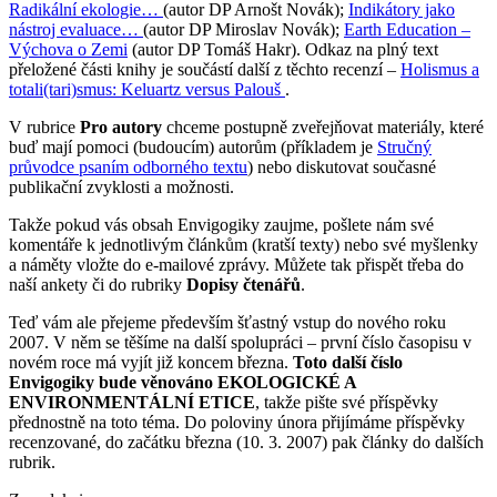
Radikální ekologie…
(autor DP Arnošt Novák);
Indikátory jako
nástroj evaluace…
(autor DP Miroslav Novák);
Earth Education –
Výchova o Zemi
(autor DP Tomáš Hakr). Odkaz na plný text
přeložené části knihy je součástí další z těchto recenzí –
Holismus a
totali(tari)smus: Keluartz versus Palouš
.
V rubrice
Pro autory
chceme postupně zveřejňovat materiály, které
buď mají pomoci (budoucím) autorům (příkladem je
Stručný
průvodce psaním odborného textu
) nebo diskutovat současné
publikační zvyklosti a možnosti.
Takže pokud vás obsah Envigogiky zaujme, pošlete nám své
komentáře k jednotlivým článkům (kratší texty) nebo své myšlenky
a náměty vložte do e-mailové zprávy. Můžete tak přispět třeba do
naší ankety či do rubriky
Dopisy čtenářů
.
Teď vám ale přejeme především šťastný vstup do nového roku
2007. V něm se těšíme na další spolupráci – první číslo časopisu v
novém roce má vyjít již koncem března.
Toto další číslo
Envigogiky bude věnováno EKOLOGICKÉ A
ENVIRONMENTÁLNÍ ETICE
, takže pište své příspěvky
přednostně na toto téma. Do poloviny února přijímáme příspěvky
recenzované, do začátku března (10. 3. 2007) pak články do dalších
rubrik.