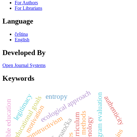
For Authors
For Librarians
Language
čeština
English
Developed By
Open Journal Systems
Keywords
ecological approach
program evaluation
legitimacy
entropy
authenticity
educational goals
sustainable education
motivation
constructivism
jan patočka