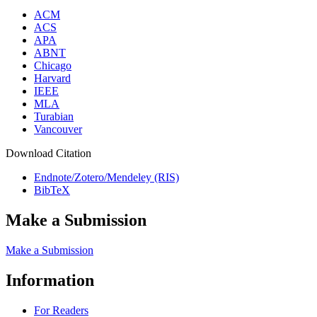
ACM
ACS
APA
ABNT
Chicago
Harvard
IEEE
MLA
Turabian
Vancouver
Download Citation
Endnote/Zotero/Mendeley (RIS)
BibTeX
Make a Submission
Make a Submission
Information
For Readers