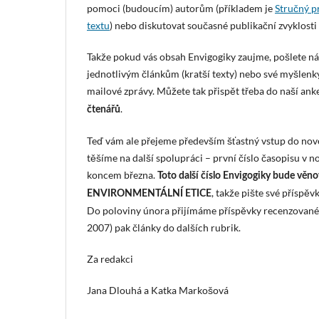
pomoci (budoucím) autorům (příkladem je
Stručný 
textu
) nebo diskutovat současné publikační zvyklosti
Takže pokud vás obsah Envigogiky zaujme, pošlete n
jednotlivým článkům (kratší texty) nebo své myšlenk
mailové zprávy. Můžete tak přispět třeba do naší ank
.
čtenářů
Teď vám ale přejeme především šťastný vstup do no
těšíme na další spolupráci – první číslo časopisu v n
koncem března.
Toto další číslo Envigogiky bude v
, takže pište své příspě
ENVIRONMENTÁLNÍ ETICE
Do poloviny února přijímáme příspěvky recenzované, 
2007) pak články do dalších rubrik.
Za redakci
Jana Dlouhá a Katka Markošová