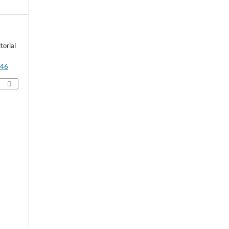
torial
146