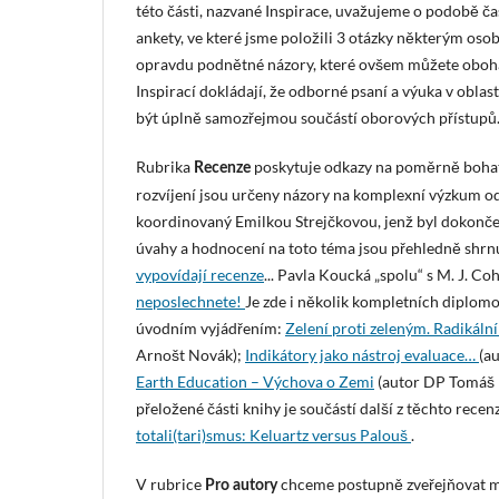
této části, nazvané Inspirace, uvažujeme o podobě 
ankety, ve které jsme položili 3 otázky některým oso
opravdu podnětné názory, které ovšem můžete obohati
Inspirací dokládají, že odborné psaní a výuka v obla
být úplně samozřejmou součástí oborových přístupů
Rubrika
poskytuje odkazy na poměrně bohat
Recenze
rozvíjení jsou určeny názory na komplexní výzkum o
koordinovaný Emilkou Strejčkovou, jenž byl dokonč
úvahy a hodnocení na toto téma jsou přehledně shr
vypovídají recenze
... Pavla Koucká „spolu“ s M. J. C
neposlechnete!
Je zde i několik kompletních diplom
úvodním vyjádřením:
Zelení proti zeleným. Radikáln
Arnošt Novák);
Indikátory jako nástroj evaluace…
(a
Earth Education – Výchova o Zemi
(autor DP Tomáš H
přeložené části knihy je součástí další z těchto recen
totali(tari)smus: Keluartz versus Palouš
.
V rubrice
chceme postupně zveřejňovat ma
Pro autory