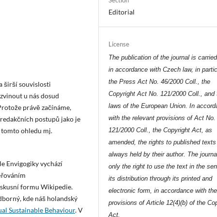
Editorial
License
The publication of the journal is carrie
in accordance with Czech law, in partic
the Press Act No. 46/2000 Coll., the
širší souvislosti
Copyright Act No. 121/2000 Coll., and 
ozvinout u nás dosud
laws of the European Union. In accor
 Protože právě začínáme,
with the relevant provisions of Act No.
 redakčních postupů jako je
v tomto ohledu mj.
121/2000 Coll., the Copyright Act, as
amended, the rights to published texts
always held by their author. The journa
sle Envigogiky vychází
only the right to use the text in the se
měřováním
its distribution through its printed and
iskusní formu Wikipedie.
electronic form, in accordance with th
dborný, kde náš holandský
provisions of Article 12(4)(b) of the Co
al Sustainable Behaviour
. V
Act.