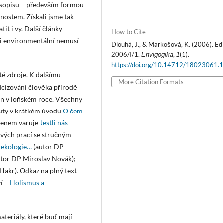
časopisu – především formou
bnostem. Získali jsme tak
t i vy. Další články
How to Cite
sti environmentální nemusí
Dlouhá, J., & Markošová, K. (2006). Edi
.
2006/I/1.
,
(1).
Envigogika
1
https://doi.org/10.14712/18023061.
é zdroje. K dalšímu
More Citation Formats
dcizování člověka přírodě
en v loňském roce. Všechny
nuty v krátkém úvodu
O čem
ohenem varuje
Jestli nás
ových prací se stručným
í ekologie…
(autor DP
utor DP Miroslav Novák);
akr). Odkaz na plný text
zí –
Holismus a
teriály, které buď mají