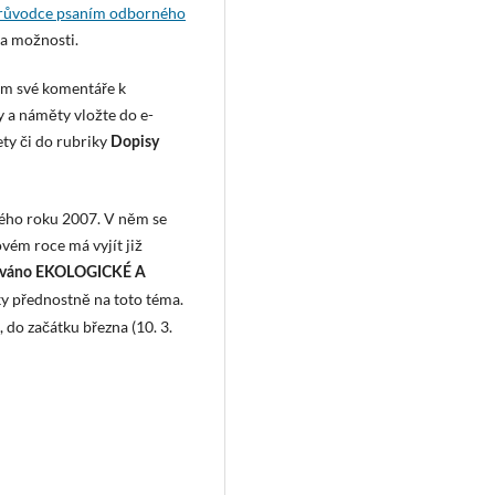
průvodce psaním odborného
 a možnosti.
ám své komentáře k
y a náměty vložte do e-
ety či do rubriky
Dopisy
vého roku 2007. V něm se
ovém roce má vyjít již
ěnováno EKOLOGICKÉ A
vky přednostně na toto téma.
do začátku března (10. 3.