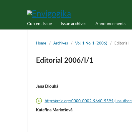
Current issue
Issue archives
Announcements
Home
/
Archives
/
Vol. 1 No. 1 (2006)
/
Editorial
Editorial 2006/I/1
Jana Dlouhá
http://orcid.org/0000-0002-9660-5594 (unauthent
Kateřina Markošová