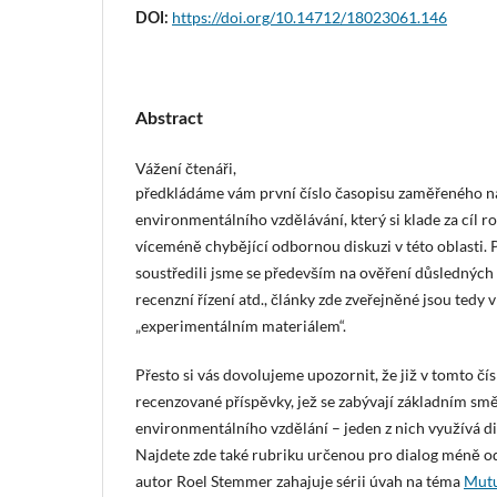
https://doi.org/10.14712/18023061.146
DOI:
Abstract
Vážení čtenáři,
předkládáme vám první číslo časopisu zaměřeného na 
environmentálního vzdělávání, který si klade za cíl r
víceméně chybějící odbornou diskuzi v této oblasti.
soustředili jsme se především na ověření důsledných
recenzní řízení atd., články zde zveřejněné jsou tedy 
„experimentálním materiálem“.
Přesto si vás dovolujeme upozornit, že již v tomto čí
recenzované příspěvky, jež se zabývají základním s
environmentálního vzdělání – jeden z nich využívá d
Najdete zde také rubriku určenou pro dialog méně o
autor Roel Stemmer zahajuje sérii úvah na téma
Mutu