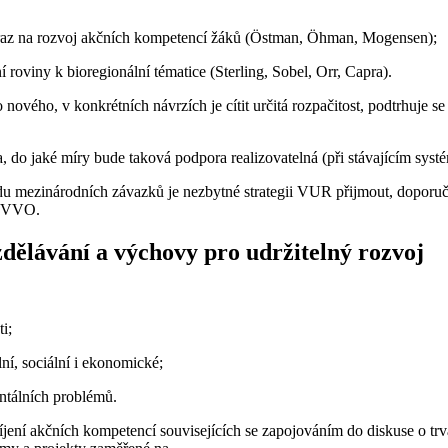
raz na rozvoj akčních kompetencí žáků (Östman, Öhman, Mogensen);
 roviny k bioregionální tématice (Sterling, Sobel, Orr, Capra).
ého, v konkrétních návrzích je cítit určitá rozpačitost, podtrhuje se 
o jaké míry bude taková podpora realizovatelná (při stávajícím systém
ůvodu mezinárodních závazků je nezbytné strategii VUR přijmout, doporu
 EVVO.
vzdělávání a výchovy pro udržitelný rozvoj
i;
ní, sociální i ekonomické;
entálních problémů.
ní akčních kompetencí souvisejících se zapojováním do diskuse o trv