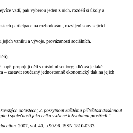
nejvíce vadí, pak vyberou jeden z nich, rozdělí si úkoly a
tech participace na rozhodování, rozvíjení souvisejících
jejich vzniku a vývoje, provázanosti sociálních,
ětí);
např. propojují děti s místními seniory; klíčová je také
a – zastavit současný jednostranně ekonomický tlak na jejich
nkovských oblastech; 2. poskytnout každému příležitost dosáhnout
in i společnosti jako celku vstřícné k životnímu prostředí."
ducation.
2007, vol. 40, p.90-96. ISSN 1810-0333.