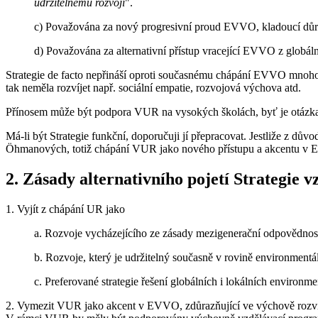
udržitelnému rozvoji
".
c) Považována za nový progresivní proud EVVO, kladoucí dů
d) Považována za alternativní přístup vracející EVVO z globální
Strategie de facto nepřináší oproti současnému chápání EVVO mnoho nov
tak neměla rozvíjet např. sociální empatie, rozvojová výchova atd.
Přínosem může být podpora VUR na vysokých školách, byť je otázka, d
Má-li být Strategie funkční, doporučuji jí přepracovat. Jestliže z d
Öhmanových, totiž chápání VUR jako nového přístupu a akcentu v
2. Zásady alternativního pojetí Strategie 
1. Vyjít z chápání UR jako
a. Rozvoje vycházejícího ze zásady mezigenerační odpovědnost
b. Rozvoje, který je udržitelný současně v rovině environmentál
c. Preferované strategie řešení globálních i lokálních environm
2. Vymezit VUR jako akcent v EVVO, zdůrazňující ve výchově rozvíje