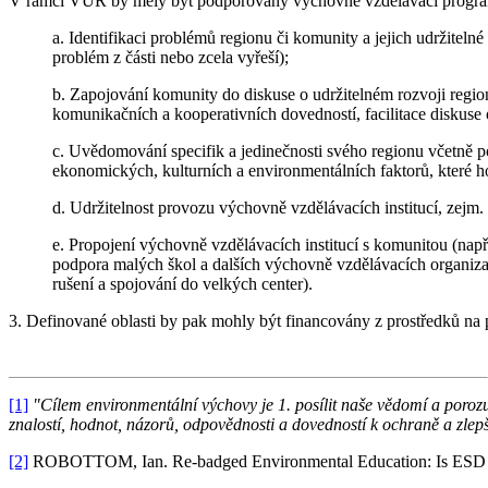
V rámci VUR by měly být podporovány výchovně vzdělávací progra
a. Identifikaci problémů regionu či komunity a jejich udržitelné 
problém z části nebo zcela vyřeší);
b. Zapojování komunity do diskuse o udržitelném rozvoji regio
komunikačních a kooperativních dovedností, facilitace diskuse
c. Uvědomování specifik a jedinečnosti svého regionu včetně po
ekonomických, kulturních a environmentálních faktorů, které h
d. Udržitelnost provozu výchovně vzdělávacích institucí, zejm.
e. Propojení výchovně vzdělávacích institucí s komunitou (např. 
podpora malých škol a dalších výchovně vzdělávacích organizac
rušení a spojování do velkých center).
3. Definované oblasti by pak mohly být financovány z prostředků 
[1]
"Cílem environmentální výchovy je 1. posílit naše vědomí a poroz
znalostí, hodnot, názorů, odpovědnosti a dovedností k ochraně a zlepšo
[2]
ROBOTTOM, Ian. Re-badged Environmental Education: Is ESD mo