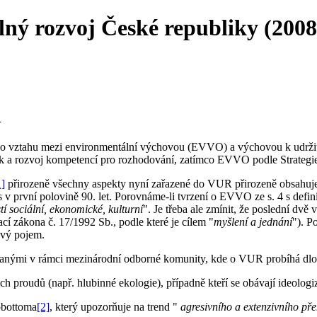
elný rozvoj České republiky (200
R
ého vztahu mezi environmentální výchovou (EVVO) a výchovou k udrž
k a rozvoj kompetencí pro rozhodování, zatímco EVVO podle Strategie 
1]
přirozeně všechny aspekty nyní zařazené do VUR přirozeně obsahuje
s v první polovině 90. let. Porovnáme-li tvrzení o EVVO ze s. 4 s defi
tí sociální, ekonomické, kulturní
". Je třeba ale zmínit, že poslední dvě v
ací zákona č. 17/1992 Sb., podle které je cílem "
myšlení a jednání
"). P
ový pojem.
anými v rámci mezinárodní odborné komunity, kde o VUR probíhá dlou
h proudů (např. hlubinné ekologie), případně kteří se obávají ideolog
obottoma
[2]
, který upozorňuje na trend "
agresivního a extenzivního př