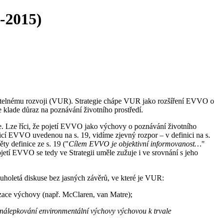
8-2015)
itelnému rozvoji (VUR). Strategie chápe VUR jako rozšíření EVVO o
klade důraz na poznávání životního prostředí.
. Lze říci, že pojetí EVVO jako výchovy o poznávání životního
nicí EVVO uvedenou na s. 19, vidíme zjevný rozpor – v definici na s.
ěty definice ze s. 19 ("
Cílem EVVO je objektivní informovanost…
"
ojetí EVVO se tedy ve Strategii uměle zužuje i ve srovnání s jeho
holetá diskuse bez jasných závěrů, ve které je VUR:
izace výchovy (např. McClaren, van Matre);
enálepkování environmentální výchovy výchovou k trvale