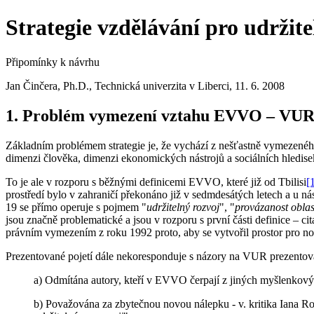
Strategie vzdělávání pro udržit
Připomínky k návrhu
Jan Činčera, Ph.D., Technická univerzita v Liberci, 11. 6. 2008
1. Problém vymezení vztahu EVVO – VU
Základním problémem strategie je, že vychází z nešťastně vymezen
dimenzi člověka, dimenzi ekonomických nástrojů a sociálních hledise
To je ale v rozporu s běžnými definicemi EVVO, které již od Tbilisi
[
prostředí bylo v zahraničí překonáno již v sedmdesátých letech a u ná
19 se přímo operuje s pojmem "
udržitelný rozvoj
", "
provázanost oblas
jsou značně problematické a jsou v rozporu s první části definice – cit
právním vymezením z roku 1992 proto, aby se vytvořil prostor pro n
Prezentované pojetí dále nekoresponduje s názory na VUR prezentov
a) Odmítána autory, kteří v EVVO čerpají z jiných myšlenkovýc
b) Považována za zbytečnou novou nálepku - v. kritika Iana R