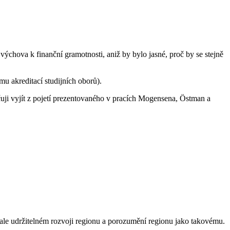
výchova k finanční gramotnosti, aniž by bylo jasné, proč by se stejně
u akreditací studijních oborů).
čuji vyjít z pojetí prezentovaného v pracích Mogensena, Östman a
ale udržitelném rozvoji regionu a porozumění regionu jako takovému.