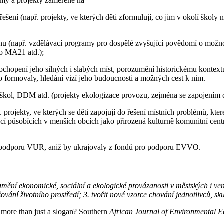
my a projekty zaměřené na
řešení (např. projekty, ve kterých děti zformulují, co jim v okolí školy 
nu (např. vzdělávací programy pro dospělé zvyšující povědomí o možnos
 o MA21 atd.);
chopení jeho silných i slabých míst, porozumění historickému kontextu 
o formovaly, hledání vizí jeho budoucnosti a možných cest k nim.
 škol, DDM atd. (projekty ekologizace provozu, zejména se zapojením d
projekty, ve kterých se děti zapojují do řešení místních problémů, které 
í působících v menších obcích jako přirozená kulturně komunitní centr
na podporu VUR, aniž by ukrajovaly z fondů pro podporu EVVO.
umění ekonomické, sociální a ekologické provázanosti v městských i ve
vání životního prostředí; 3. tvořit nové vzorce chování jednotlivců, skup
re than just a slogan? Southern
African Journal of Environmental E