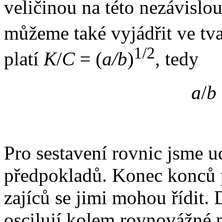
veličinou na této nezávislou
můžeme také vyjádřit ve tv
1/2
platí
K
/
C
= (
a/b
)
, tedy
a
/
b
Pro sestavení rovnic jsme u
předpokladů. Konec konců 
zajíců se jimi mohou řídit.
oscilují kolem rovnovážné 