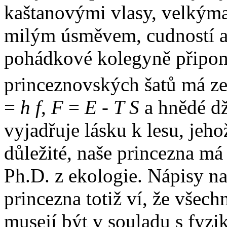
kaštanovými vlasy, velkýma
milým úsměvem, cudností a 
pohádkové kolegyně připom
princeznovských šatů má ze
=
h f
,
F
=
E
-
T S
a hnědé dž
vyjadřuje lásku k lesu, jeho
důležité, naše princezna má
Ph.D. z ekologie. Nápisy na 
princezna totiž ví, že všech
musejí být v souladu s fyzik