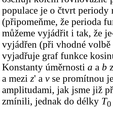
populace je o čtvrt periody
(připomeňme, že perioda fun
můžeme vyjádřit i tak, že je
vyjádřen (při vhodné volbě 
vyjadřuje graf funkce kosin
Konstanty úměrnosti
a
a
b
a mezi
z
' a
v
se promítnou j
amplitudami, jak jsme již p
zmínili, jednak do délky
T
0