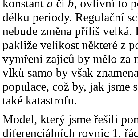
konstant
a
či
b
, ovlivní to
délku periody. Regulační s
nebude změna příliš velká. 
pakliže velikost některé z p
vymření zajíců by mělo za 
vlků samo by však znamenal
populace, což by, jak jsme s
také katastrofu.
Model, který jsme řešili po
diferenciálních rovnic 1. řá