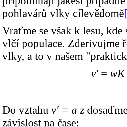
připomínají jakési případn
pohlavárů vlky cílevědomě
Vraťme se však k lesu, kde 
vlčí populace. Zderivujme ř
vlky, a to v našem "praktic
v'
=
wK
Do vztahu
v' = a z
dosaďme
závislost na čase: