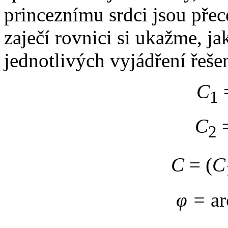
princeznímu srdci jsou přece
zaječí rovnici si ukažme, ja
jednotlivých vyjádření řešen
C
1
C
2
C
= (
C
φ =
ar