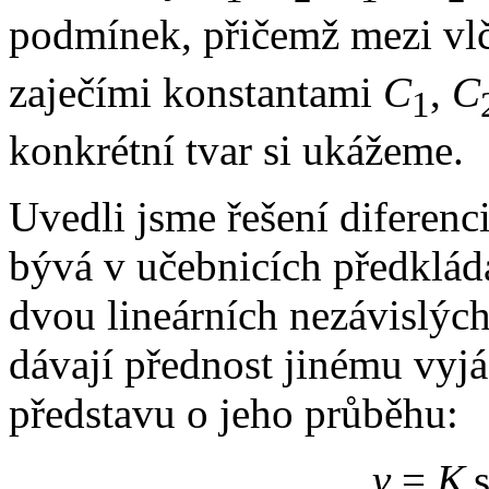
podmínek, přičemž mezi vl
zaječími konstantami
C
,
C
1
konkrétní tvar si ukážeme.
Uvedli jsme řešení diferenc
bývá v učebnicích předklád
dvou lineárních nezávislých
dávají přednost jinému vyjá
představu o jeho průběhu:
v
=
K
s