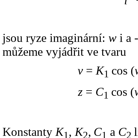
l
jsou ryze imaginární:
w
i a 
můžeme vyjádřit ve tvaru
v
=
K
cos (
1
z
=
C
cos (
1
Konstanty
K
,
K
,
C
a
C
1
2
1
2