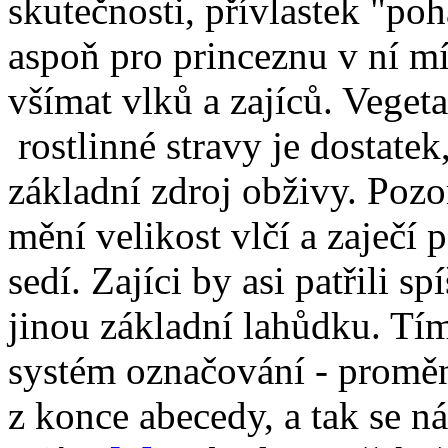
skutečnosti, přívlastek "p
aspoň pro princeznu v ní m
všímat vlků a zajíců. Vegetar
rostlinné stravy je dostatek
základní zdroj obživy. Pozo
mění velikost vlčí a zaječí
sedí. Zajíci by asi patřili s
jinou základní lahůdku. Tí
systém označování - promě
z konce abecedy, a tak se 