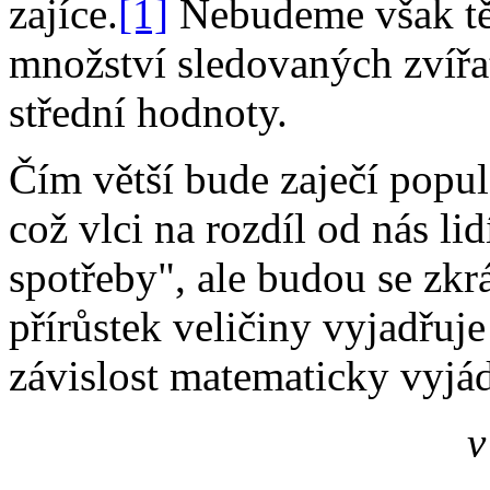
zajíce.
[1]
Nebudeme však tě
množství sledovaných zvířa
střední hodnoty.
Čím větší bude zaječí popul
což vlci na rozdíl od nás li
spotřeby", ale budou se zkr
přírůstek veličiny vyjadřuje
závislost matematicky vyjád
v