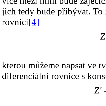
více mezi nimi bude zaječíc
jich tedy bude přibývat. To
rovnicí
[4]
Z
kterou můžeme napsat ve tv
diferenciální rovnice s kons
Z'
-