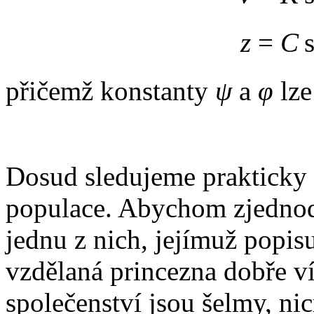
z
=
C
s
přičemž konstanty
ψ
a
φ
lze
Dosud sledujeme prakticky s
populace. Abychom zjednodu
jednu z nich, jejímuž popi
vzdělaná princezna dobře ví
společenství jsou šelmy, n