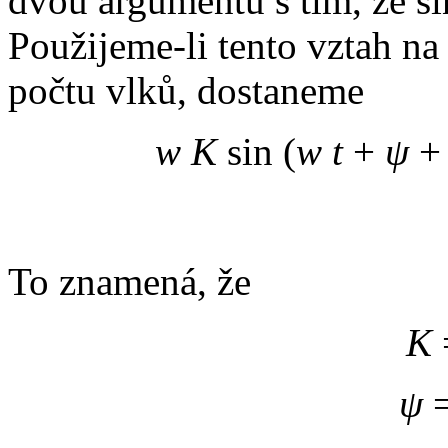
dvou argumentů s tím, že sin
Použijeme-li tento vztah na 
počtu vlků, dostaneme
w K
sin (
w t
+
ψ
+ 
To znamená, že
K
ψ