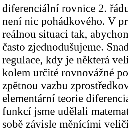
diferenciální rovnice 2. řádu
není nic pohádkového. V pr
reálnou situaci tak, abychom
často zjednodušujeme. Snad 
regulace, kdy je některá vel
kolem určité rovnovážné po
zpětnou vazbu zprostředková
elementární teorie diferenc
funkcí jsme udělali matema
sobě závisle měnícími veli