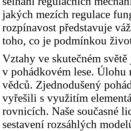
selhání regulačních mechani
jakých mezích regulace fun
rozpínavost představuje vá
toho, co je podmínkou živo
Vztahy ve skutečném světě j
v pohádkovém lese. Úlohu n
vědců. Zjednodušený pohád
vyřešili s využitím elementá
rovnicích. Naše současné li
sestavení rozsáhlých modelů,