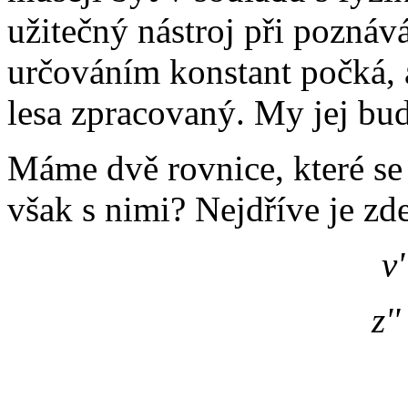
užitečný nástroj při poznává
určováním konstant počká,
lesa zpracovaný. My jej bud
Máme dvě rovnice, které se 
však s nimi? Nejdříve je z
v'
z''