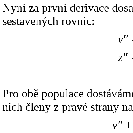
Nyní za první derivace do
sestavených rovnic:
v''
z''
Pro obě populace dostáváme
nich členy z pravé strany na
v''
+