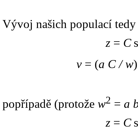
Vývoj našich populací tedy
z
=
C
s
v
= (
a C /
w
)
2
popřípadě (protože
w
=
a 
z
=
C
s