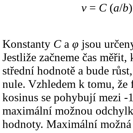
v
=
C
(
a
/
b
)
Konstanty
C
a
φ
jsou určen
Jestliže začneme čas měřit,
střední hodnotě a bude růst
nule. Vzhledem k tomu, že 
kosinus se pohybují mezi -1
maximální možnou odchylku
hodnoty. Maximální možná