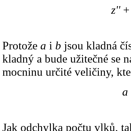
z''
+
Protože
a
i
b
jsou kladná čís
kladný a bude užitečné se n
mocninu určité veličiny, k
a
Jak odchylka počtu vlků, ta