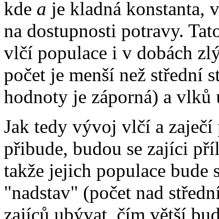
kde
a
je kladná konstanta, v
na dostupnosti potravy. Ta
vlčí populace i v dobách zlý
počet je menší než střední 
hodnoty je záporná) a vlků 
Jak tedy vývoj vlčí a zaječ
přibude, budou se zajíci pří
takže jejich populace bude 
"nadstav" (počet nad středn
zajíců ubývat, čím větší bu