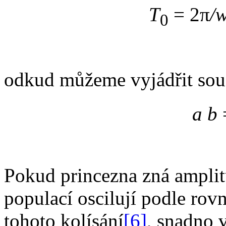
T
= 2π
/
0
odkud můžeme vyjádřit sou
a b
Pokud princezna zná ampli
populací oscilují podle ro
tohoto kolísání
[6]
, snadno 