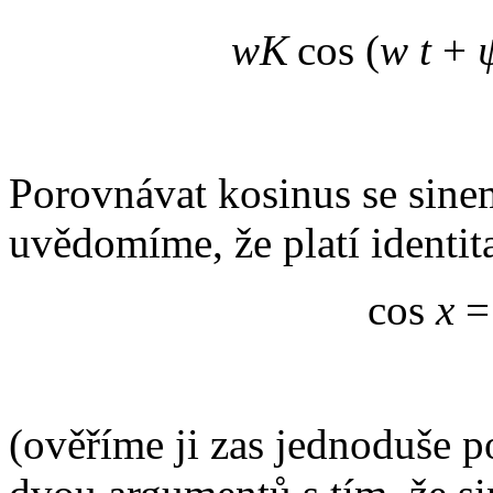
wK
cos (
w t
+
Porovnávat kosinus se sinem
uvědomíme, že platí identit
cos
x
=
(ověříme ji zas jednoduše p